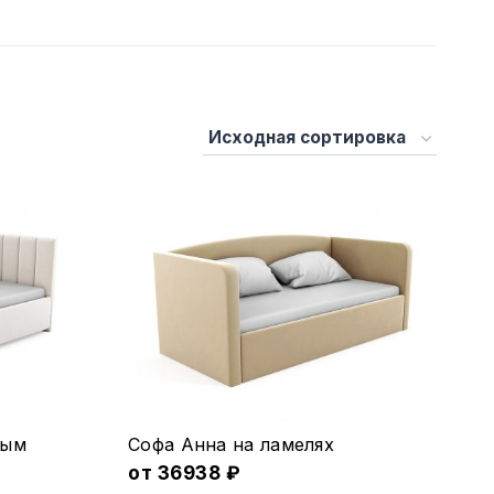
Этот
ным
Софа Анна на ламеляx
товар
от
36938
₽