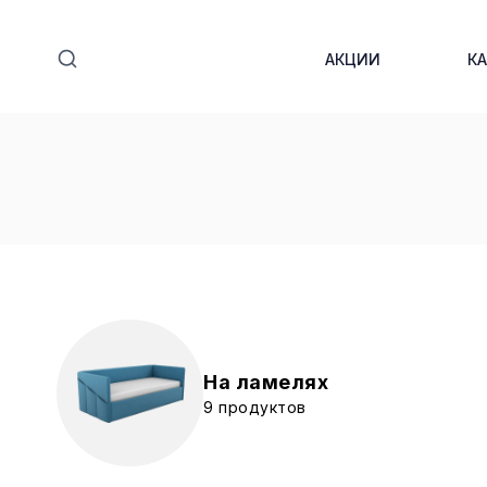
Перейти
к
АКЦИИ
К
содержимому
На ламелях
9 продуктов