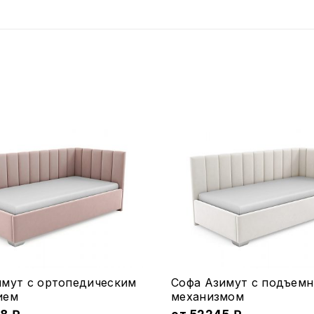
Этот
имут с ортопедическим
Софа Азимут с подъем
товар
ием
меxанизмом