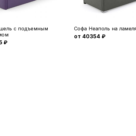
товара.
Этот
шель с подъемным
Софа Неаполь на ламел
товар
мом
от
40354
₽
5
₽
имеет
ко
несколько
.
вариаций.
Опции
можно
выбрать
на
е
странице
товара.