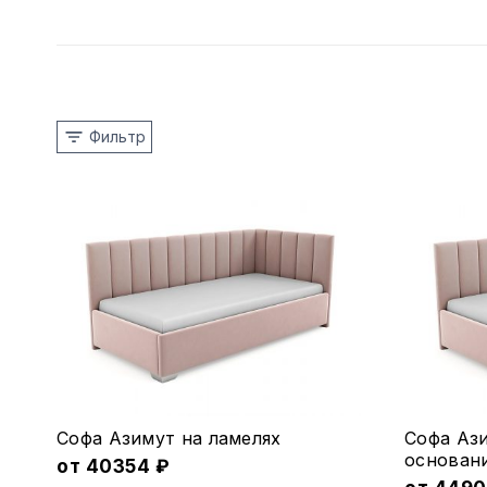
Фильтр
Этот
Этот
Софа Азимут на ламеляx
Софа Аз
товар
товар
основан
от
40354
₽