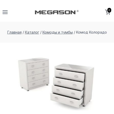
Перейти
к
0
содержимому
Главная
/
Каталог
/
Комоды и тумбы
/
Комод Колорадо