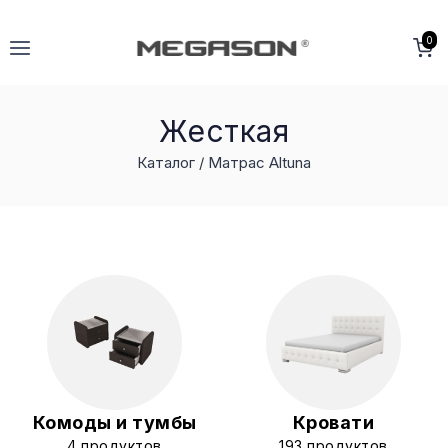
Перейти
к
0
содержимому
Жесткая
Каталог /
Матрас Altuna
Комоды и тумбы
Кровати
4 продуктов
193 продуктов