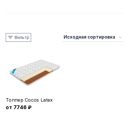
Фильтр
Этот
Топпер Cocos Latex
товар
от
7746
₽
имеет
несколько
вариаций.