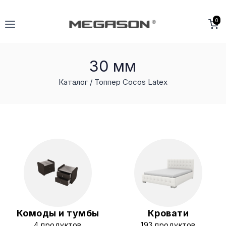
Перейти
к
0
содержимому
30 мм
Каталог /
Топпер Cocos Latex
Комоды и тумбы
Кровати
4 продуктов
193 продуктов