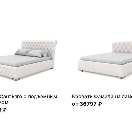
Этот
 Сантьяго с подъемным
Кровать Фэмили на лам
товар
мом
от
36797
₽
3
₽
имеет
ко
несколько
.
вариаций.