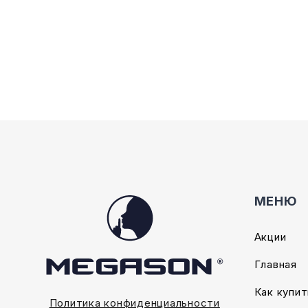
Опции
Опции
можно
можно
выбрать
выбрать
на
на
странице
страниц
товара.
товара.
МЕНЮ
Акции
Главная
Как купит
Политика конфиденциальности