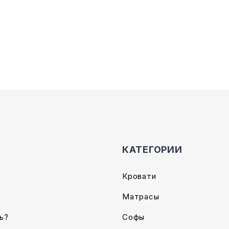
Опции
можно
выбрать
на
е
странице
товара.
КАТЕГОРИИ
Кровати
Матрасы
ь?
Софы