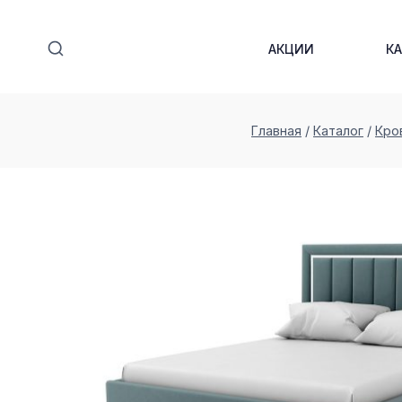
Перейти
к
АКЦИИ
К
содержимому
Главная
/
Каталог
/
Кро