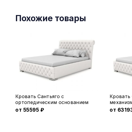
Похожие товары
Этот
Этот
Кровать Сантьяго с
Кровать
товар
товар
ортопедическим основанием
меxаниз
имеет
от
55595
₽
имеет
от
6319
несколько
несколь
вариаций.
вариаций