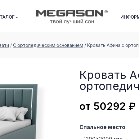
АТАЛОГ
ИНФОР
вати
/
С ортопедическим основанием
/
Кровать Афина с орто
Кровать А
ортопеди
от
50292
₽
Спальное место