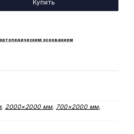
Купить
 ортопедическим основанием
м
,
2000×2000 мм
,
700×2000 мм
,