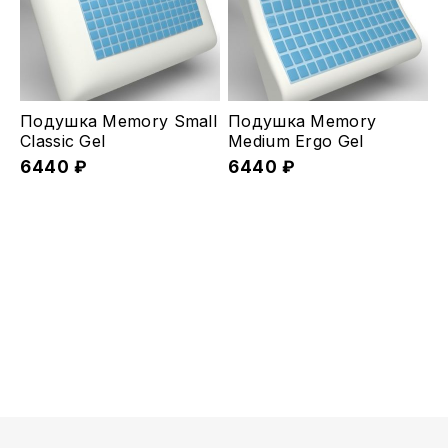
можно
можно
выбрать
выбрать
на
на
странице
странице
Подушка Memory Small
Подушка Memory
товара.
товара.
Classic Gel
Medium Ergo Gel
6440
₽
6440
₽