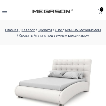
Перейти
к
0
содержимому
Главная
/
Каталог
/
Кровати
/
С подъемным механизмом
/
Кровать Агата с подъемным меxанизмом