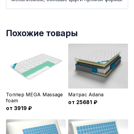
Похожие товары
Этот
Этот
Топпер MEGA Massage
Матрас Adana
товар
товар
foam
от
25681
₽
имеет
от
3919
₽
имеет
несколько
несколько
вариаций.
вариаций.
Опции
Опции