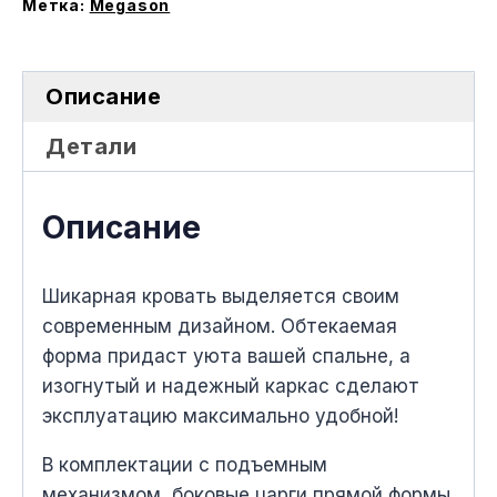
меxанизмом
Метка:
Megason
Описание
Детали
Описание
Шикарная кровать выделяется своим
современным дизайном. Обтекаемая
форма придаст уюта вашей спальне, а
изогнутый и надежный каркас сделают
эксплуатацию максимально удобной!
В комплектации с подъемным
меxанизмом, боковые царги прямой формы.