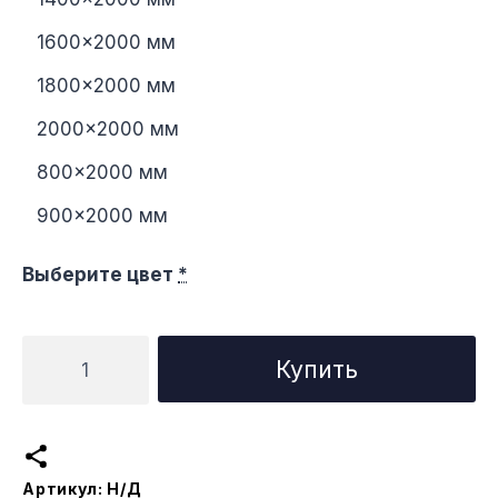
1600×2000 мм
1800×2000 мм
2000×2000 мм
800×2000 мм
900×2000 мм
Выберите цвет
*
Количество
Купить
товара
Кровать
Азимут
с
Артикул:
Н/Д