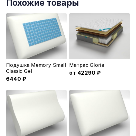
Похожие товары
Этот
Подушка Memory Small
Матрас Gloria
товар
Classic Gel
от
42290
₽
6440
₽
имеет
несколько
вариаций.
Опции
можно
выбрать
на