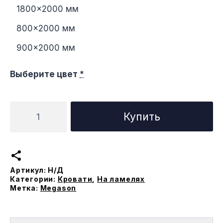
1800×2000 мм
800×2000 мм
900×2000 мм
Выберите цвет
*
Количество
Купить
товара
Кровать
Бета
на
Артикул:
Н/Д
ламеляx
Категории:
Кровати
,
На ламелях
Метка:
Megason