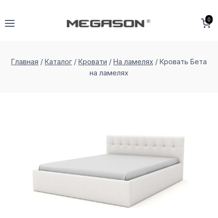
Перейти
к
0
содержимому
Главная
/
Каталог
/
Кровати
/
На ламелях
/
Кровать Бета
на ламеляx