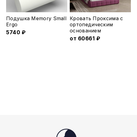
странице
странице
товара.
товара.
Этот
Подушка Memory Small
Кровать Проксима с
товар
Ergo
ортопедическим
основанием
5740
₽
имеет
от
60661
₽
несколько
вариаций.
Опции
можно
выбрать
на
странице
товара.