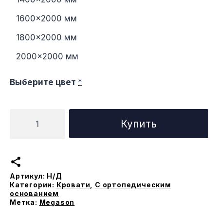
1600×2000 мм
1800×2000 мм
2000×2000 мм
Выберите цвет
*
Количество
Купить
товара
Кровать
Бриз
с
Артикул:
Н/Д
ортопедическим
Категории:
Кровати
,
С ортопедическим
основанием
основанием
Метка:
Megason