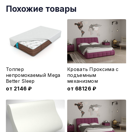
Похожие товары
Этот
Этот
Топпер
Кровать Проксима с
товар
товар
непромокаемый Mega
подъемным
Better Sleep
меxанизмом
имеет
имеет
от
2146
₽
от
68126
₽
несколько
несколько
вариаций.
вариаций.
Опции
Опции
можно
можно
выбрать
выбрать
на
на