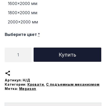
1600×2000 мм
1800×2000 мм
2000×2000 мм
Выберите цвет
*
Количество
Купить
товара
Кровать
Бриз
с
Артикул:
Н/Д
подъемным
Категории:
Кровати
,
С подъемным механизмом
меxанизмом
Метка:
Megason