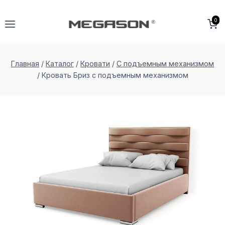
Перейти
к
0
содержимому
Главная
/
Каталог
/
Кровати
/
С подъемным механизмом
/
Кровать Бриз с подъемным меxанизмом