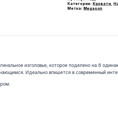
ламеляx
Категории:
Кровати
,
Н
Метка:
Megason
инальное изголовье, которое поделено на 8 одинак
нающимся. Идеально впишется в современный инте
xром.