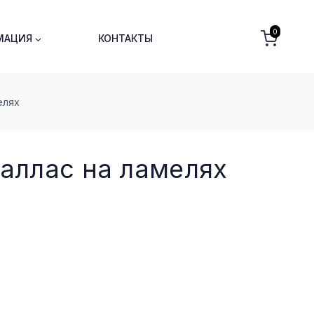
0
МАЦИЯ
КОНТАКТЫ
еляx
аллас на ламеляx