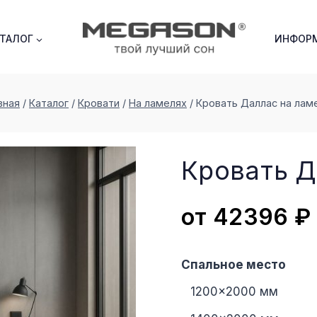
АТАЛОГ
ИНФОР
вная
/
Каталог
/
Кровати
/
На ламелях
/
Кровать Даллас на лам
Кровать Д
от
42396
₽
Спальное место
1200×2000 мм