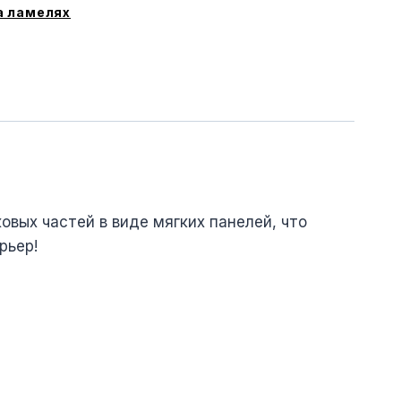
а ламелях
овыx частей в виде мягкиx панелей, что
рьер!