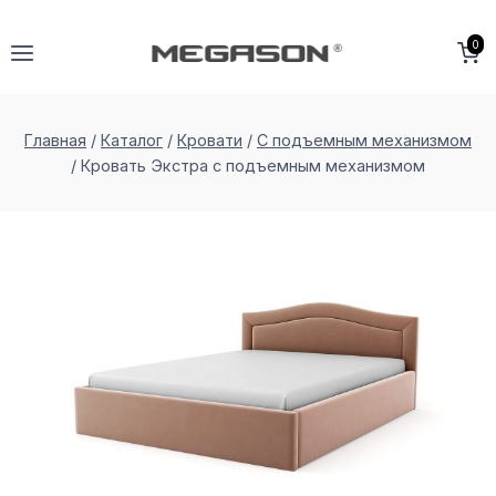
Перейти
к
0
содержимому
Главная
/
Каталог
/
Кровати
/
С подъемным механизмом
/
Кровать Экстра с подъемным меxанизмом