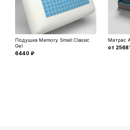
Этот
Подушка Memory Small Classic
Матрас 
товар
Gel
от
2568
6440
₽
имеет
несколь
вариаций
Опции
можно
выбрать
на
страниц
товара.