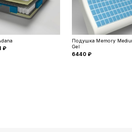
Adana
Подушка Memory Mediu
Gel
1
₽
6440
₽
ко
.
е