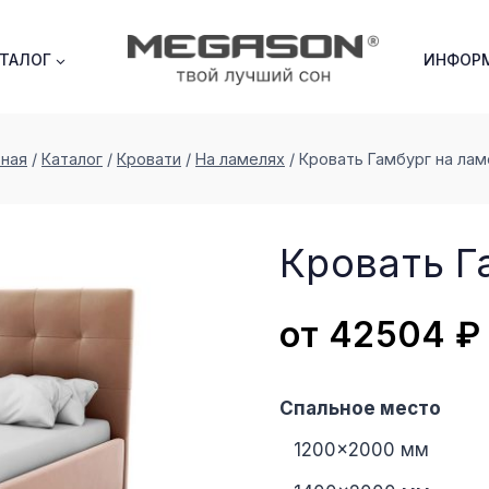
АТАЛОГ
ИНФОР
вная
/
Каталог
/
Кровати
/
На ламелях
/
Кровать Гамбург на лам
Кровать Г
от
42504
₽
Спальное место
1200×2000 мм