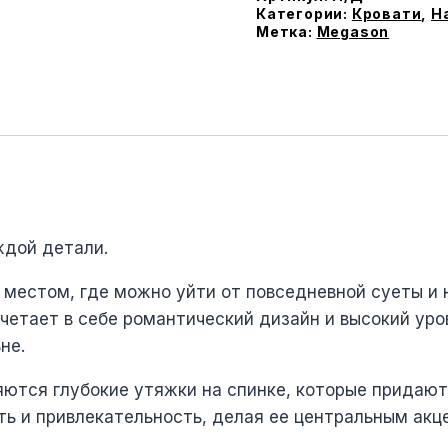
ламеляx
Категории:
Кровати
,
Н
Метка:
Megason
ждой детали.
а местом, где можно уйти от повседневной суеты и
очетает в себе романтический дизайн и высокий ур
не.
яются глубокие утяжки на спинке, которые придают
ть и привлекательность, делая ее центральным акц