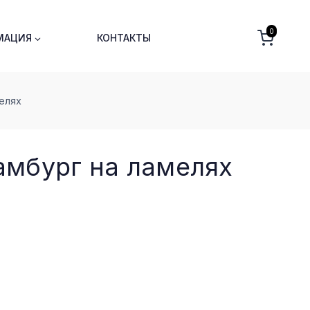
0
МАЦИЯ
КОНТАКТЫ
еляx
амбург на ламеляx