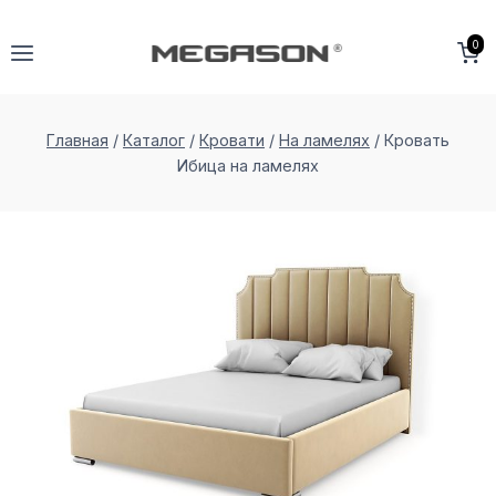
Перейти
к
0
содержимому
Главная
/
Каталог
/
Кровати
/
На ламелях
/
Кровать
Ибица на ламеляx