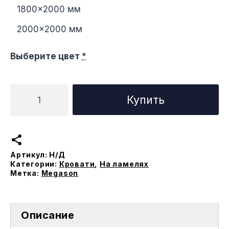
1800×2000 мм
2000×2000 мм
Выберите цвет
*
Количество
Купить
товара
Кровать
Ибица
на
Артикул:
Н/Д
ламеляx
Категории:
Кровати
,
На ламелях
Метка:
Megason
Описание