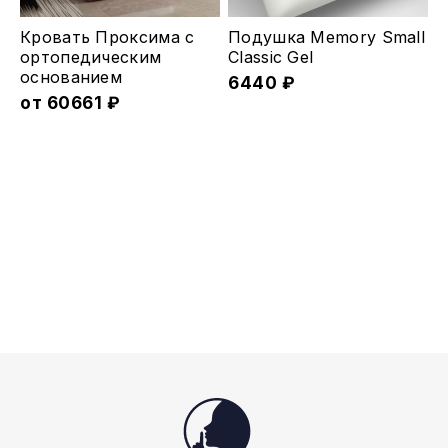
товара.
товара.
Этот
Кровать Проксима с
Подушка Memory Small
товар
ортопедическим
Classic Gel
основанием
имеет
6440
₽
от
60661
₽
несколько
вариаций.
Опции
можно
выбрать
на
странице
товара.