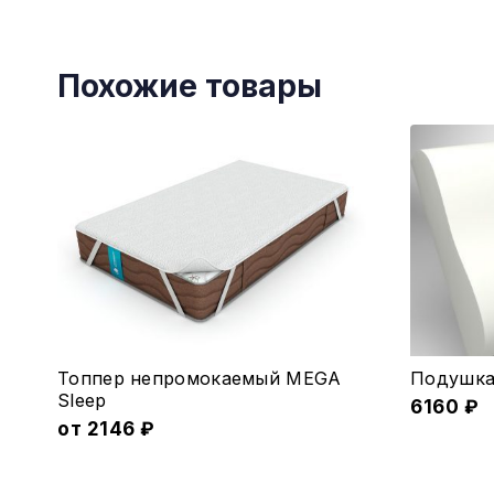
Похожие товары
Этот
Топпер непромокаемый MEGA
Подушка 
товар
Sleep
6160
₽
имеет
от
2146
₽
несколько
вариаций.