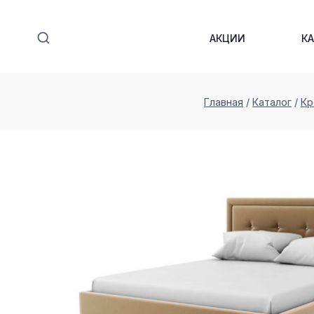
Перейти
к
АКЦИИ
К
содержимому
Главная
/
Каталог
/
Кр