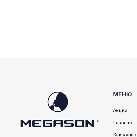
Опции
можно
выбрать
на
странице
товара.
МЕНЮ
Акции
Главная
Как купит