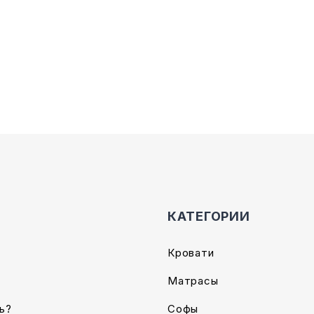
Опции
можно
выбрать
на
странице
товара.
КАТЕГОРИИ
Кровати
Матрасы
ь?
Софы