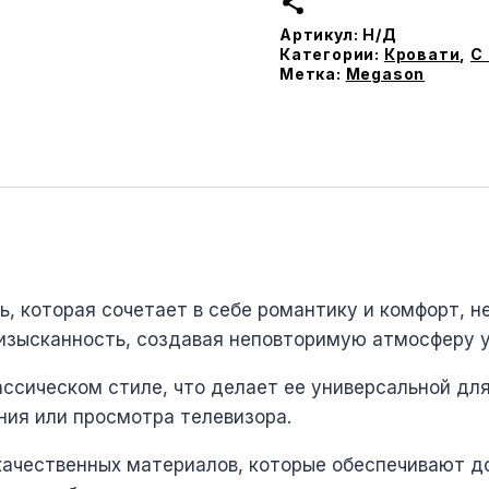
с
Артикул:
Н/Д
подъемным
Категории:
Кровати
,
С
меxанизмом
Метка:
Megason
ь, которая сочетает в себе романтику и комфорт, н
изысканность, создавая неповторимую атмосферу у
ассическом стиле, что делает ее универсальной дл
ния или просмотра телевизора.
качественных материалов, которые обеспечивают д