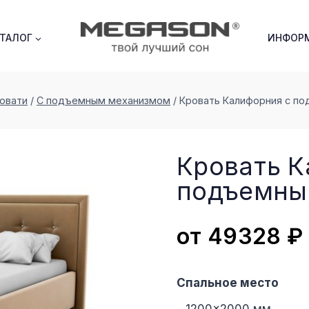
АТАЛОГ
ИНФОР
овати
/
С подъемным механизмом
/
Кровать Калифорния с п
Кровать К
подъемны
от
49328
₽
Спальное место