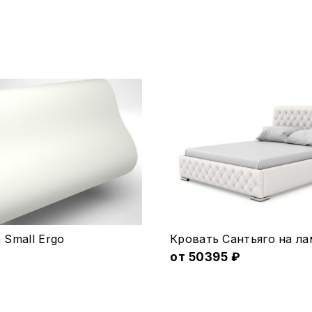
Этот
Small Ergo
Кровать Сантьяго на ла
товар
от
50395
₽
имеет
несколько
вариаций.