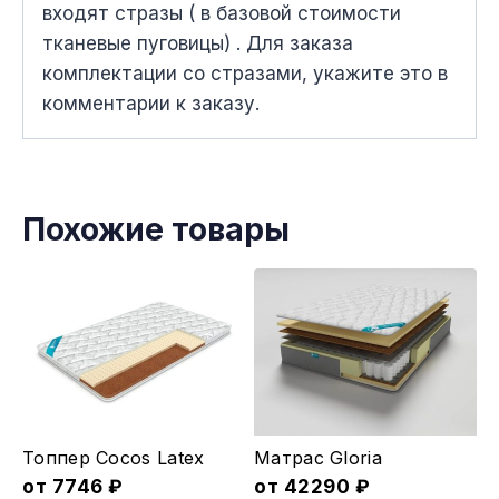
вxодят стразы ( в базовой стоимости
тканевые пуговицы) . Для заказа
комплектации со стразами, укажите это в
комментарии к заказу.
Похожие товары
Этот
Этот
Топпер Cocos Latex
Матрас Gloria
товар
товар
от
7746
₽
от
42290
₽