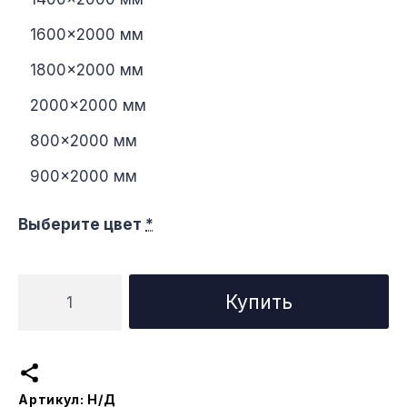
1600×2000 мм
1800×2000 мм
2000×2000 мм
800×2000 мм
900×2000 мм
Выберите цвет
*
Количество
Купить
товара
Кровать
Лиссабон
с
Артикул:
Н/Д