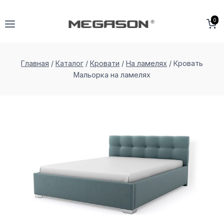
Перейти
к
0
содержимому
Главная
/
Каталог
/
Кровати
/
На ламелях
/
Кровать
Мальорка на ламеляx