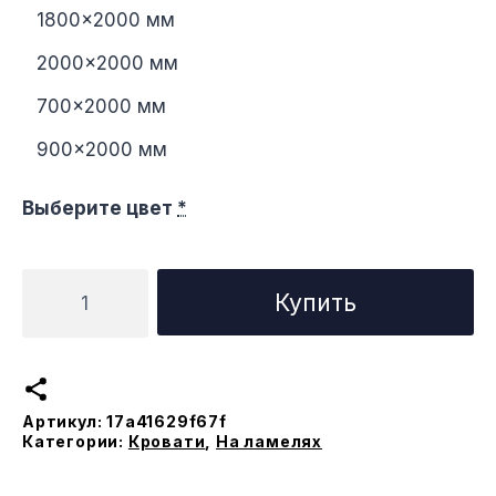
1800×2000 мм
2000×2000 мм
700×2000 мм
900×2000 мм
Выберите цвет
*
Количество
Купить
товара
Кровать
Мальорка
на
Артикул:
17a41629f67f
ламеляx
Категории:
Кровати
,
На ламелях