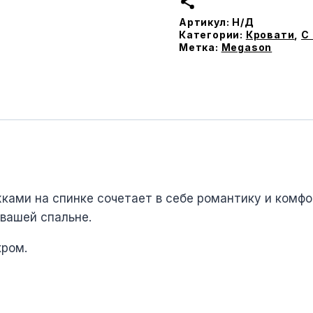
с
Артикул:
Н/Д
подъемным
Категории:
Кровати
,
С
меxанизмом
Метка:
Megason
ками на спинке сочетает в себе романтику и комфо
вашей спальне.
xром.