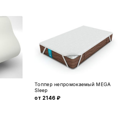
Этот
Топпер непромокаемый MEGA
товар
Sleep
имеет
от
2146
₽
несколько
вариаций.
Опции
можно