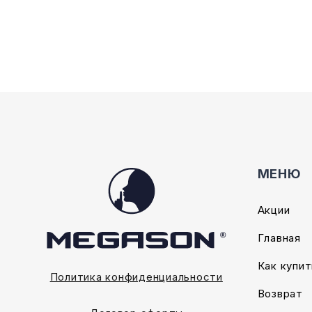
выбрать
выбрать
на
на
странице
страниц
товара.
товара.
МЕНЮ
Акции
Главная
Как купит
Политика конфиденциальности
Возврат