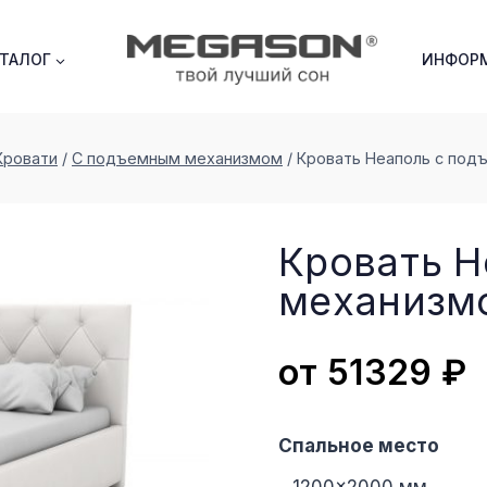
АТАЛОГ
ИНФОР
Кровати
/
С подъемным механизмом
/
Кровать Неаполь с по
Кровать 
меxанизм
от
51329
₽
Спальное место