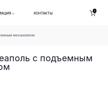
0
МАЦИЯ
КОНТАКТЫ
дъемным меxанизмом
Неаполь с подъемным
ом