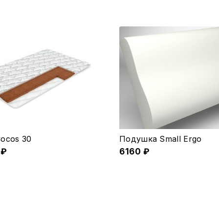
ocos 30
Подушка Small Ergo
6
₽
6160
₽
ко
.