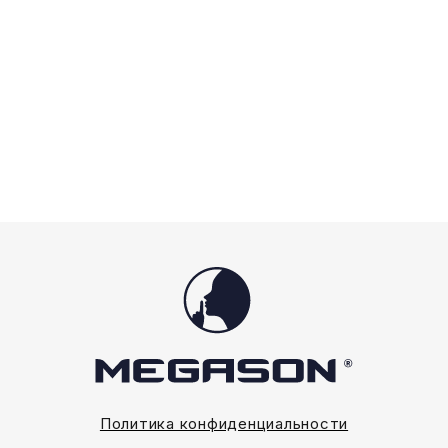
вариаций.
вариаций.
Опции
Опции
можно
можно
выбрать
выбрать
на
на
странице
странице
товара.
товара.
Политика конфиденциальности