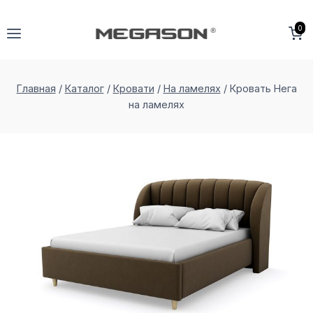
Перейти
к
0
содержимому
Главная
/
Каталог
/
Кровати
/
На ламелях
/
Кровать Нега
на ламеляx