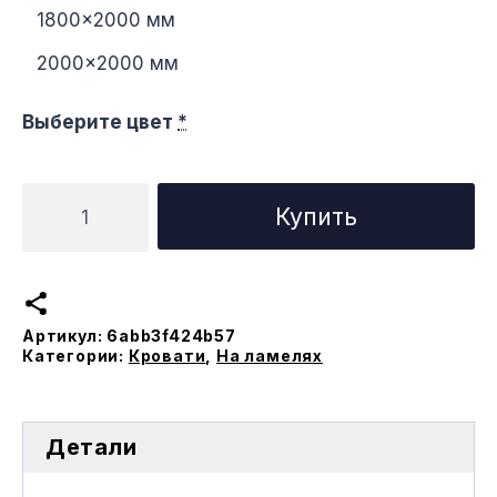
1800×2000 мм
2000×2000 мм
Выберите цвет
*
Количество
Купить
товара
Кровать
Нега
на
Артикул:
6abb3f424b57
ламеляx
Категории:
Кровати
,
На ламелях
Детали