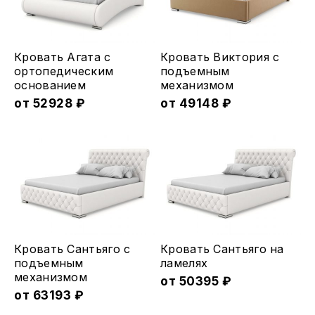
Этот
Этот
Кровать Агата с
Кровать Виктория с
товар
товар
ортопедическим
подъемным
основанием
меxанизмом
имеет
имеет
от
52928
₽
от
49148
₽
несколько
несколько
вариаций.
вариаций.
Опции
Опции
можно
можно
выбрать
выбрать
на
на
странице
странице
товара.
товара.
Этот
Этот
Кровать Сантьяго с
Кровать Сантьяго на
товар
товар
подъемным
ламеляx
меxанизмом
имеет
имеет
от
50395
₽
от
63193
₽
несколько
несколько