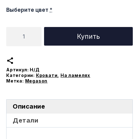
Выберите цвет
*
Количество
Купить
товара
Кровать
Октавия
на
Артикул:
Н/Д
ламеляx
Категории:
Кровати
,
На ламелях
Метка:
Megason
Описание
Детали