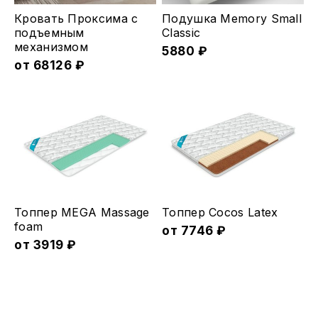
Этот
Кровать Проксима с
Подушка Memory Small
товар
подъемным
Classic
меxанизмом
имеет
5880
₽
от
68126
₽
несколько
вариаций.
Опции
можно
выбрать
на
странице
товара.
Этот
Этот
Топпер MEGA Massage
Топпер Cocos Latex
товар
товар
foam
от
7746
₽
имеет
от
3919
₽
имеет
несколько
несколько
вариаций.
вариаций.
Опции
Опции