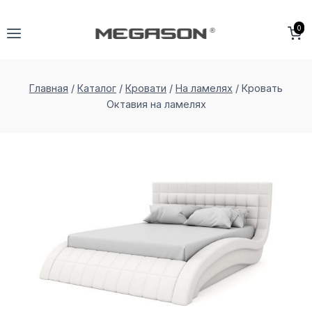
Перейти
к
0
содержимому
Главная
/
Каталог
/
Кровати
/
На ламелях
/
Кровать
Октавия на ламеляx