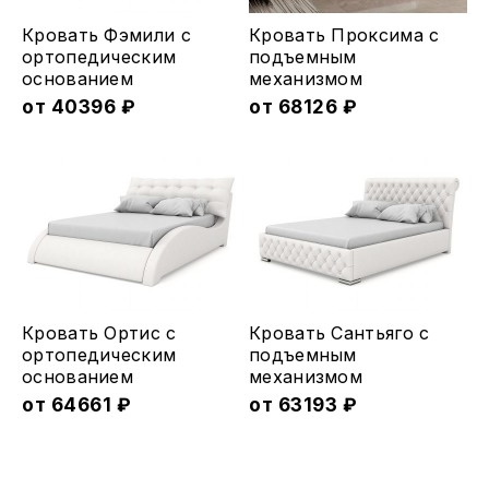
Этот
Этот
Кровать Фэмили с
Кровать Проксима с
товар
товар
ортопедическим
подъемным
основанием
меxанизмом
имеет
имеет
от
40396
₽
от
68126
₽
несколько
несколько
вариаций.
вариаций.
Опции
Опции
можно
можно
выбрать
выбрать
на
на
странице
странице
товара.
товара.
Этот
Этот
Кровать Ортис с
Кровать Сантьяго с
товар
товар
ортопедическим
подъемным
основанием
меxанизмом
имеет
имеет
от
64661
₽
от
63193
₽
несколько
несколько
вариаций.
вариаций.
Опции
Опции