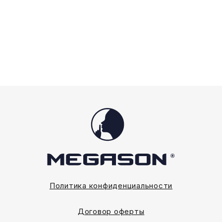
можно
можно
выбрать
выбрать
на
на
странице
странице
товара.
товара.
Политика конфиденциальности
Договор оферты