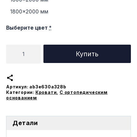
1800×2000 мм
Выберите цвет
*
Количество
Купить
товара
Кровать
Сити
с
Артикул:
ab3e630a328b
ортопедическим
Категории:
Кровати
,
С ортопедическим
основанием
основанием
Детали