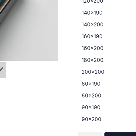
120×200
140×190
140×200
160×190
160×200
180×200
200×200
80×190
80×200
90×190
90×200