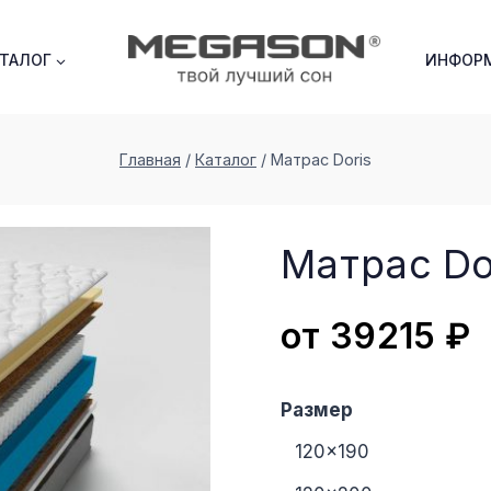
АТАЛОГ
ИНФОР
Главная
/
Каталог
/
Матрас Doris
Матрас Do
от
39215
₽
Размер
120×190