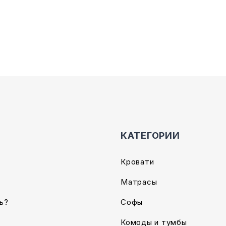
Опции
можно
выбрать
на
е
странице
товара.
КАТЕГОРИИ
Кровати
Матрасы
ь?
Софы
Комоды и тумбы