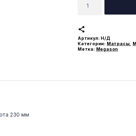
Количество
товара
Матрас
Doris
Артикул:
Н/Д
Категории:
Матрасы
,
М
Метка:
Megason
сота 230 мм