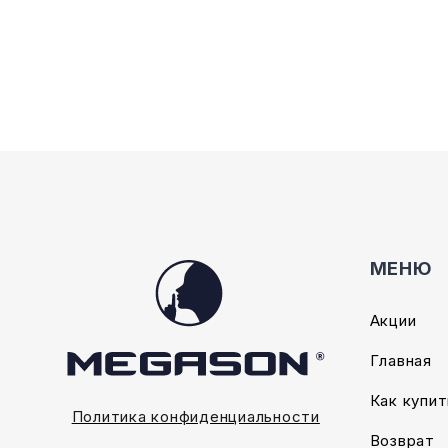
Опции
Опции
можно
можно
выбрать
выбрать
на
на
странице
страниц
товара.
товара.
МЕНЮ
Акции
Главная
Как купит
Политика конфиденциальности
Возврат