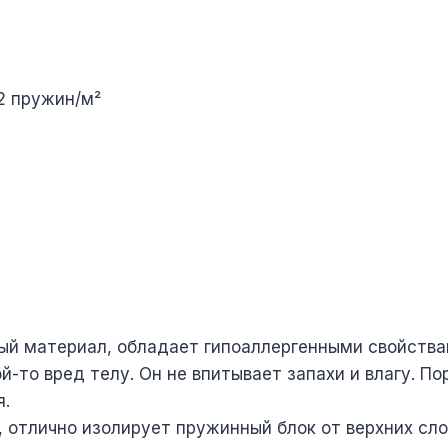
12 пружин/м²
й материал, обладает гипоаллергенными свойствам
й-то вред телу. Он не впитывает запахи и влагу. 
я.
л, отлично изолирует пружинный блок от верхних сл