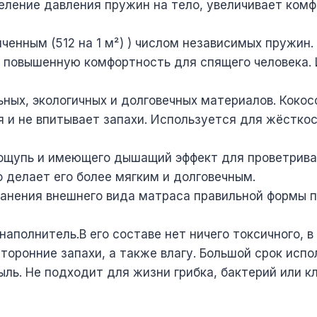
ление давления пружин на тело, увеличивает комф
личенным (512 на 1 м²) ) числом независимых пружи
т повышенную комфортность для спящего человека.
ных, экологичных и долговечных материалов. Кокос
я и не впитывает запахи. Используется для жёстко
 ощупь и имеющего дышащий эффект для проветриван
о делает его более мягким и долговечным.
хранения внешнего вида матраса правильной формы 
аполнитель.В его составе нет ничего токсичного, в
оронние запахи, а также влагу. Большой срок испо
пыль. Не подходит для жизни грибка, бактерий или к