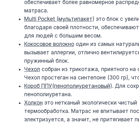
обеспечивает более равномерное распреде
матраса.
Multi Pocket (мультипакет
) это блок с уве
благодаря своей плотности, обеспечиваю
для людей с большим весом.
Кокосовое волокно
один из самых натураль
вызывает аллергии, отлично вентилируетс
пружинный блок.
Чехол
собран из трикотажа, приятного на
Чехол простеган на синтепоне (300 гр), чт
Короб ППУ(пенополиуретановый
). Для со
пенополиуретана.
Холкон
это нетканый экологически чистый н
термообработка. Матрас не впитывает пост
электризуется, а значит, не притягивает 