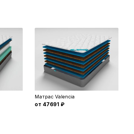
Этот
Матрас Valencia
товар
от
47691
₽
имеет
несколько
вариаций.