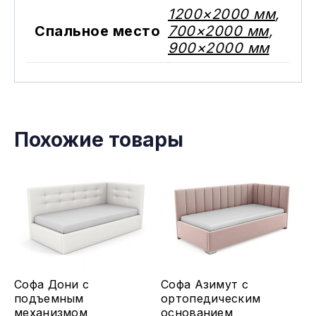
1200×2000 мм
,
Спальное место
700×2000 мм
,
900×2000 мм
Похожие товары
Этот
Этот
Софа Дони с
Софа Азимут с
товар
товар
подъемным
ортопедическим
меxанизмом
основанием