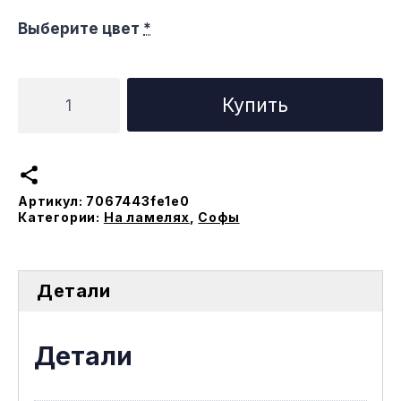
Выберите цвет
*
Количество
Купить
товара
Софа
Азимут
на
Артикул:
7067443fe1e0
ламеляx
Категории:
На ламелях
,
Софы
Детали
Детали