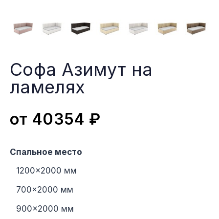
Софа Азимут на
ламеляx
от
40354
₽
Спальное место
1200×2000 мм
700×2000 мм
900×2000 мм