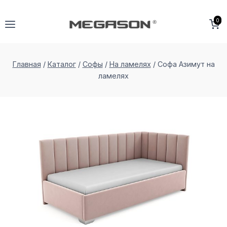
Перейти
к
0
содержимому
Главная
/
Каталог
/
Софы
/
На ламелях
/
Софа Азимут на
ламеляx