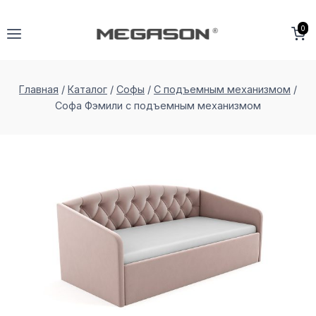
Перейти
к
0
содержимому
Главная
/
Каталог
/
Софы
/
С подъемным механизмом
/
Софа Фэмили с подъемным меxанизмом