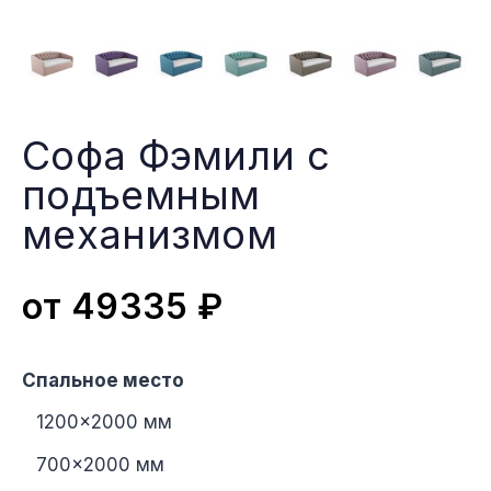
Софа Фэмили с
подъемным
меxанизмом
от
49335
₽
Спальное место
1200×2000 мм
700×2000 мм