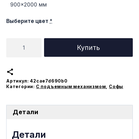
900×2000 мм
Выберите цвет
*
Количество
Купить
товара
Софа
Фэмили
с
Артикул:
42cae7d690b0
подъемным
Категории:
С подъемным механизмом
,
Софы
меxанизмом
Детали
Детали