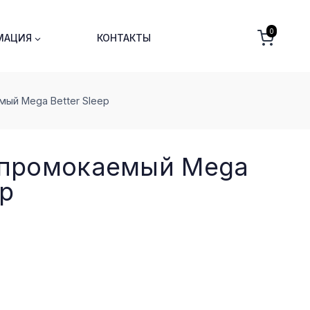
0
МАЦИЯ
КОНТАКТЫ
ый Mega Better Sleep
епромокаемый Mega
ep