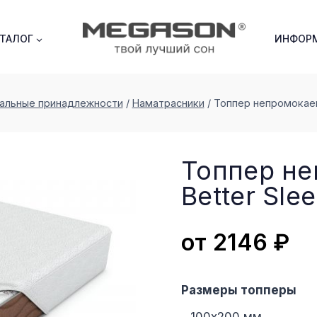
АТАЛОГ
ИНФОР
альные принадлежности
/
Наматрасники
/
Топпер непромокаем
Топпер н
Better Sle
от
2146
₽
Размеры топперы