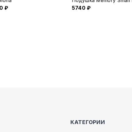
loria
Подушка Memory Small 
90
₽
5740
₽
ко
.
е
КАТЕГОРИИ