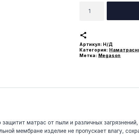
Количество
товара
Топпер
непромокаемый
Mega
Артикул:
Н/Д
Better
Категория:
Наматрасн
Sleep
Метка:
Megason
защитит матрас от пыли и различных загрязнений,
льной мембране изделие не пропускает влагу, сохр