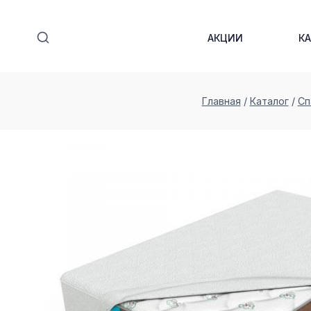
Перейти
к
АКЦИИ
К
содержимому
Главная
/
Каталог
/
Сп