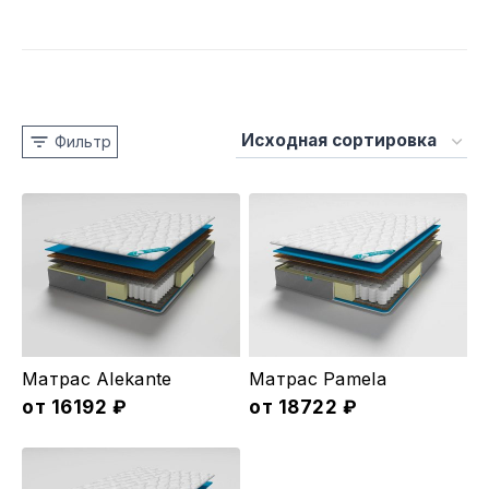
Фильтр
Этот
Этот
Матрас Alekante
Матрас Pamela
товар
товар
от
16192
₽
от
18722
₽
имеет
имеет
несколько
несколько
вариаций.
вариаций.