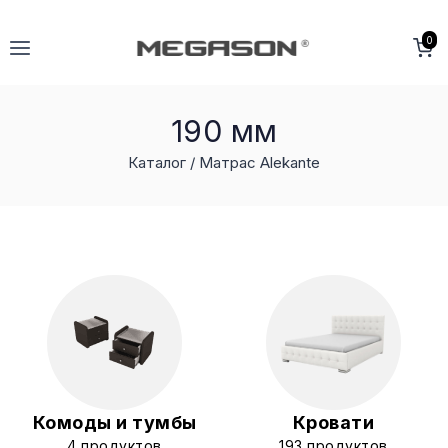
Перейти
к
0
содержимому
190 мм
Каталог /
Матрас Alekante
Комоды и тумбы
Кровати
4 продуктов
193 продуктов