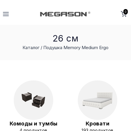
Перейти
к
0
содержимому
26 см
Каталог /
Подушка Memory Medium Ergo
Комоды и тумбы
Кровати
4 продуктов
193 продуктов