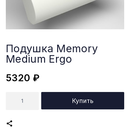
Подушка Memory
Medium Ergo
5320
₽
Количество
Купить
товара
Подушка
Memory
Medium