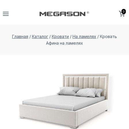
Перейти
к
0
содержимому
Главная
/
Каталог
/
Кровати
/
На ламелях
/
Кровать
Афина на ламеляx