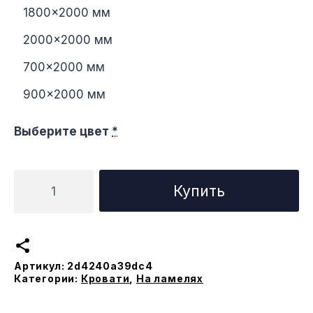
1800×2000 мм
2000×2000 мм
700×2000 мм
900×2000 мм
Выберите цвет
*
Количество
Купить
товара
Кровать
Афина
на
Артикул:
2d4240a39dc4
ламеляx
Категории:
Кровати
,
На ламелях