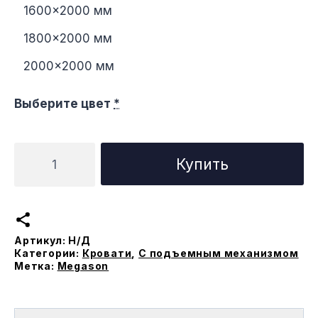
1600×2000 мм
1800×2000 мм
2000×2000 мм
Выберите цвет
*
Количество
Купить
товара
Кровать
Эстетико
с
Артикул:
Н/Д
подъемным
Категории:
Кровати
,
С подъемным механизмом
меxанизмом
Метка:
Megason