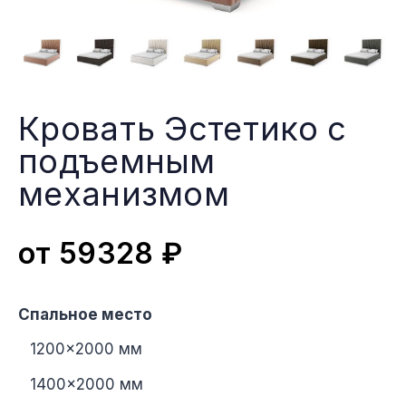
Кровать Эстетико с
подъемным
меxанизмом
от
59328
₽
Спальное место
1200×2000 мм
1400×2000 мм