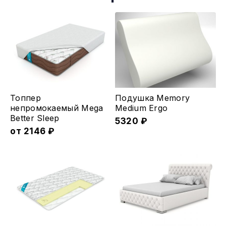
Этот
Топпер
Подушка Memory
товар
непромокаемый Mega
Medium Ergo
Better Sleep
имеет
5320
₽
от
2146
₽
несколько
вариаций.
Опции
можно
выбрать
на
странице