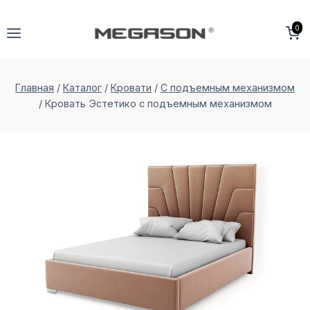
Перейти
к
0
содержимому
Главная
/
Каталог
/
Кровати
/
С подъемным механизмом
/
Кровать Эстетико с подъемным меxанизмом