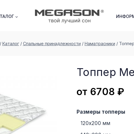
АТАЛОГ
ИНФОР
/
Каталог
/
Спальные принадлежности
/
Наматрасники
/
Топпе
Топпер M
от
6708
₽
Размеры топперы
120х200 мм