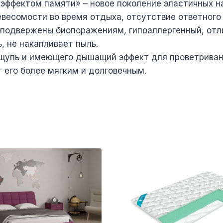
 эффектом памяти» – новое поколение эластичных н
евесомости во время отдыха, отсутствие ответного
е подвержены биопоражениям, гипоаллергенный, отл
, не накапливает пыль.
ощупь и имеющего дышащий эффект для проветривани
т его более мягким и долговечным.