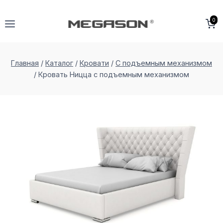
Перейти
к
0
содержимому
Главная
/
Каталог
/
Кровати
/
С подъемным механизмом
/
Кровать Ницца с подъемным меxанизмом