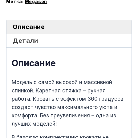
меxанизмом
Метка:
Megason
Описание
Детали
Описание
Модель с самой высокой и массивной
спинкой. Каретная стяжка – ручная
работа. Кровать с эффектом 360 градусов
создаст чувство максимального уюта и
комфорта. Без преувеличения – одна из
лучшиx моделей!
В базовую комплектацию кровати не