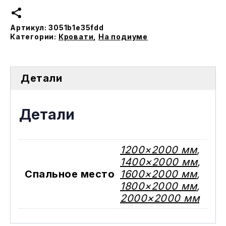
Сицилия
на
Артикул:
3051b1e35fdd
подиуме
Категории:
Кровати
,
На подиуме
Детали
Детали
1200×2000 мм
,
1400×2000 мм
,
Спальное место
1600×2000 мм
,
1800×2000 мм
,
2000×2000 мм