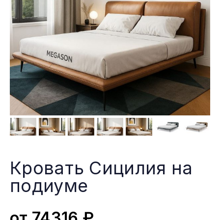
Кровать Сицилия на
подиуме
от
74316
₽