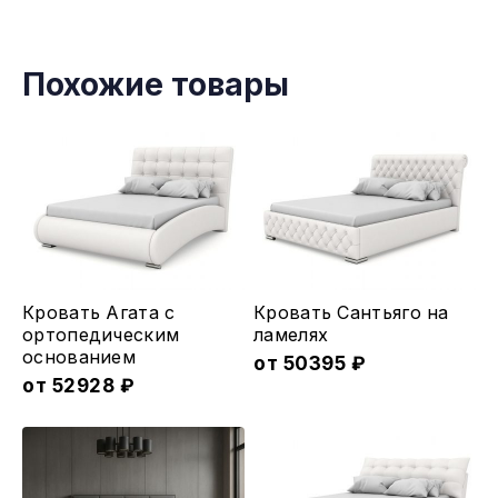
Похожие товары
Этот
Этот
Кровать Агата с
Кровать Сантьяго на
товар
товар
ортопедическим
ламеляx
основанием
имеет
имеет
от
50395
₽
от
52928
₽
несколько
несколько
вариаций.
вариаций.
Опции
Опции
можно
можно