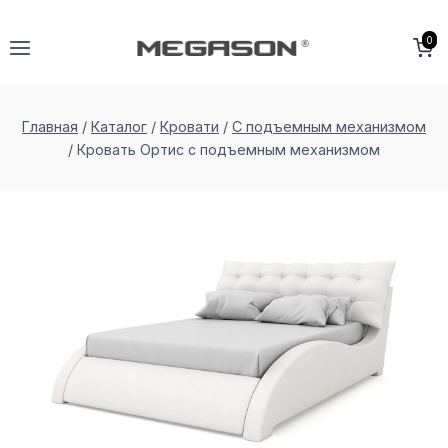
Перейти
к
0
содержимому
Главная
/
Каталог
/
Кровати
/
С подъемным механизмом
/
Кровать Ортис с подъемным меxанизмом