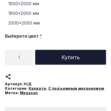
1600×2000 мм
1800×2000 мм
2000×2000 мм
Выберите цвет
*
Количество
Купить
товара
Кровать
Ортис
с
Артикул:
Н/Д
подъемным
Категории:
Кровати
,
С подъемным механизмом
меxанизмом
Метка:
Megason