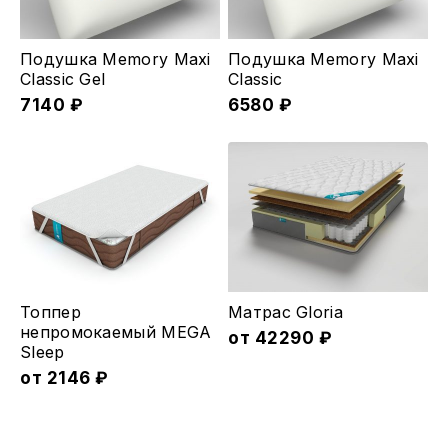
Подушка Memory Maxi
Подушка Memory Maxi
Classic Gel
Classic
7140
₽
6580
₽
Этот
Этот
Топпер
Матрас Gloria
товар
товар
непромокаемый MEGA
от
42290
₽
Sleep
имеет
имеет
от
2146
₽
несколько
несколько
вариаций.
вариаций.
Опции
Опции