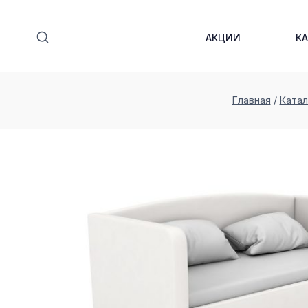
Перейти
к
АКЦИИ
К
содержимому
Главная
/
Катал