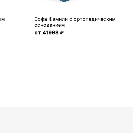
Этот
ым
Софа Фэмили с ортопедическим
товар
основанием
имеет
от
41998
₽
несколько
вариаций.
Опции
можно
выбрать
на
странице
товара.