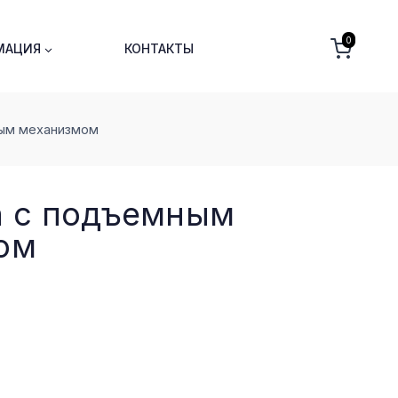
0
МАЦИЯ
КОНТАКТЫ
ным меxанизмом
а с подъемным
ом