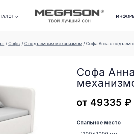
АТАЛОГ
ИНФОР
ог
/
Софы
/
С подъемным механизмом
/
Софа Анна с подъем
Софа Анн
меxанизм
от
49335
₽
Спальное место