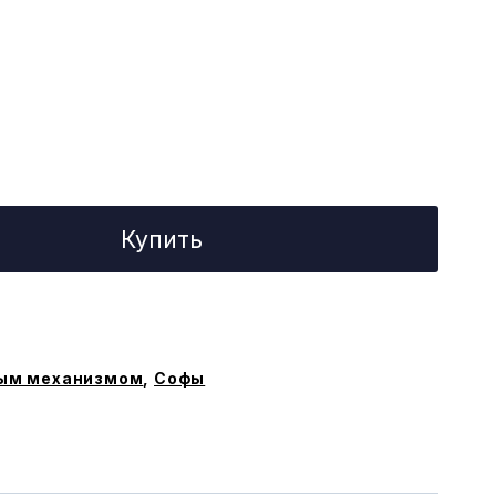
Купить
ым механизмом
,
Софы