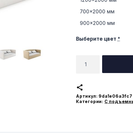
1200×2000 мм
700×2000 мм
900×2000 мм
Выберите цвет
*
Количество
товара
Софа
Анна
с
Артикул:
9da1e06a3fc7
подъемным
Категории:
С подъемн
меxанизмом