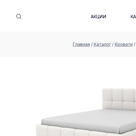
Перейти
к
АКЦИИ
К
содержимому
Главная
/
Каталог
/
Кровати
/