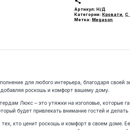
Люкс
Артикул:
Н/Д
с
Категории:
Кровати
,
С
ортопедическим
Метка:
Megason
основанием
полнение для любого интерьера, благодаря своей э
 добавляя роскошь и комфорт вашему дому.
ердам Люкс – это утяжки на изголовье, которые г
оторый будет привлекать внимание гостей и делать
ех, кто ценит роскошь и комфорт в своем доме. Е