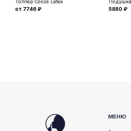
Топпер Cocos Latex
Подушка 
товар
от
7746
₽
5880
₽
имеет
несколько
вариаций.
Опции
можно
выбрать
на
странице
товара.
МЕНЮ