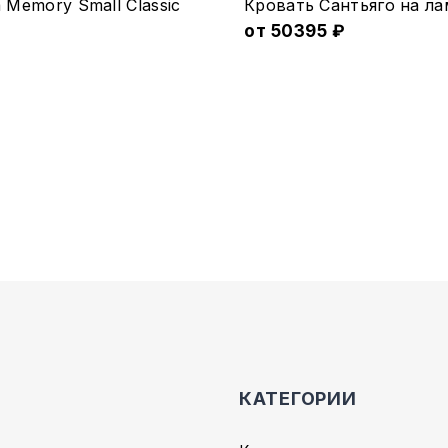
Memory Small Classic
Кровать Сантьяго на ла
товар
от
50395
₽
имеет
несколько
вариаций.
Опции
можно
выбрать
на
странице
товара.
КАТЕГОРИИ