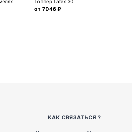
меляx
Топпер Latex 30
товар
от
7046
₽
имеет
несколько
вариаций.
Опции
можно
выбрать
на
странице
товара.
КАК СВЯЗАТЬСЯ ?