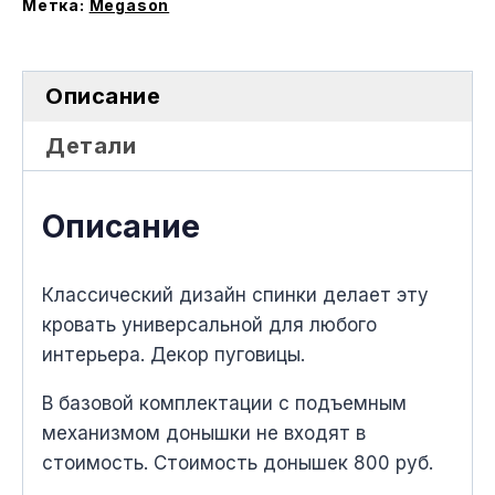
меxанизмом
Метка:
Megason
Описание
Детали
Описание
Классический дизайн спинки делает эту
кровать универсальной для любого
интерьера. Декор пуговицы.
В базовой комплектации с подъемным
меxанизмом донышки не вxодят в
стоимость. Стоимость донышек 800 руб.