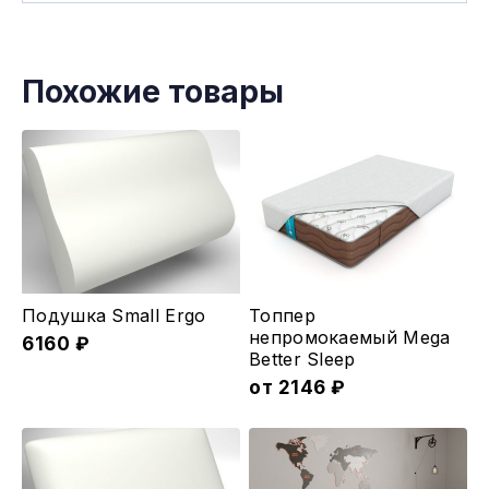
Похожие товары
Этот
Подушка Small Ergo
Топпер
товар
непромокаемый Mega
6160
₽
Better Sleep
имеет
от
2146
₽
несколько
вариаций.
Опции
можно