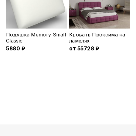
выбрать
на
странице
товара.
Этот
Подушка Memory Small
Кровать Проксима на
товар
Classic
ламеляx
5880
₽
имеет
от
55728
₽
несколько
вариаций.
Опции
можно
выбрать
на
странице
товара.