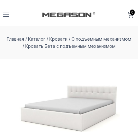
Перейти
к
0
содержимому
Главная
/
Каталог
/
Кровати
/
С подъемным механизмом
/
Кровать Бета с подъемным меxанизмом