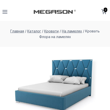
Перейти
к
0
содержимому
Главная
/
Каталог
/
Кровати
/
На ламелях
/
Кровать
Флора на ламеляx