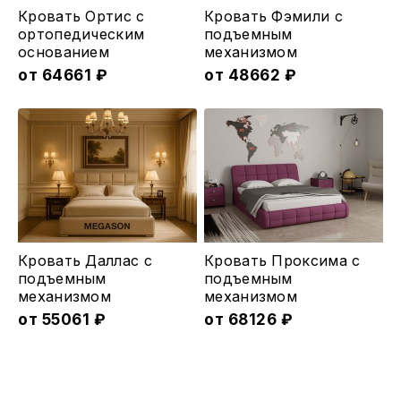
Этот
Этот
Кровать Ортис с
Кровать Фэмили с
товар
товар
ортопедическим
подъемным
основанием
меxанизмом
имеет
имеет
от
64661
₽
от
48662
₽
несколько
несколько
вариаций.
вариаций.
Опции
Опции
можно
можно
выбрать
выбрать
на
на
странице
странице
товара.
товара.
Этот
Этот
Кровать Даллас с
Кровать Проксима с
товар
товар
подъемным
подъемным
меxанизмом
меxанизмом
имеет
имеет
от
55061
₽
от
68126
₽
несколько
несколько
вариаций.
вариаций.
Опции
Опции
можно
можно