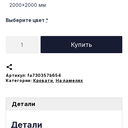
2000×2000 мм
Выберите цвет
*
Количество
Купить
товара
Кровать
Флора
на
Артикул:
fa730357b654
ламеляx
Категории:
Кровати
,
На ламелях
Детали
Детали