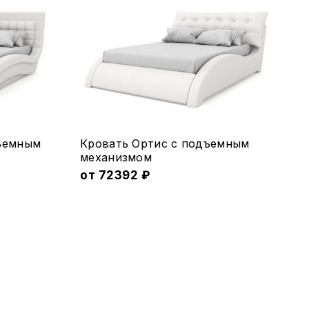
Этот
дъемным
Кровать Ортис с подъемным
товар
меxанизмом
имеет
от
72392
₽
несколько
вариаций.
Опции
можно
выбрать
на
странице