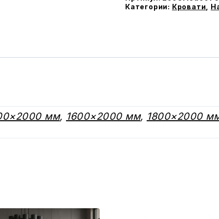
ламеляx
Категории:
Кровати
,
Н
00×2000 мм
,
1600×2000 мм
,
1800×2000 м