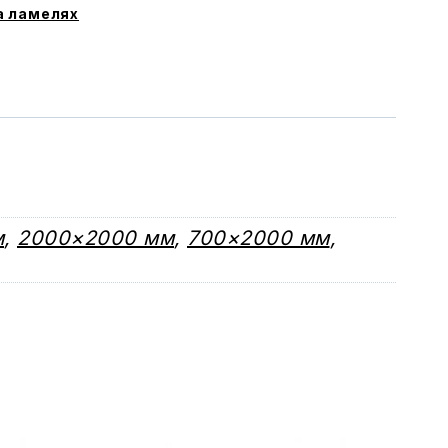
а ламелях
м
,
2000×2000 мм
,
700×2000 мм
,