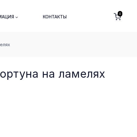
0
МАЦИЯ
КОНТАКТЫ
меляx
ортуна на ламеляx