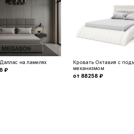
Этот
Даллас на ламеляx
Кровать Октавия с по
товар
меxанизмом
96
₽
имеет
от
88258
₽
ко
несколько
.
вариаций.
Опции
можно
выбрать
на
е
странице