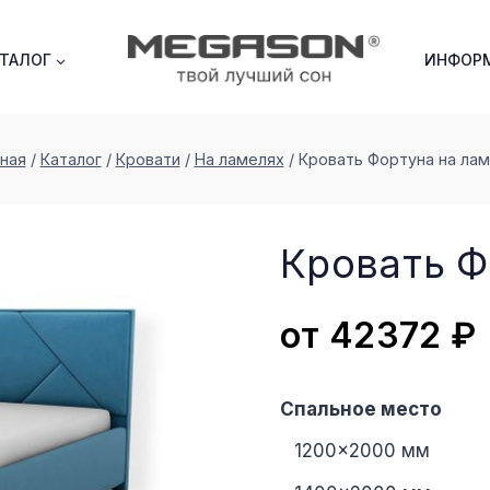
АТАЛОГ
ИНФОР
ная
/
Каталог
/
Кровати
/
На ламелях
/
Кровать Фортуна на ла
Кровать Ф
от
42372
₽
Спальное место
1200×2000 мм